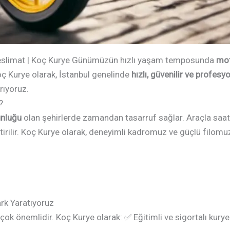
r Teslimat | Koç Kurye Günümüzün hızlı yaşam temposunda
mot
Koç Kurye olarak, İstanbul genelinde
hızlı, güvenilir ve profes
ırıyoruz.
?
unluğu
olan şehirlerde zamandan tasarruf sağlar. Araçla saatl
rilir. Koç Kurye olarak, deneyimli kadromuz ve güçlü filomuz
rk Yaratıyoruz
ok önemlidir. Koç Kurye olarak: ✅ Eğitimli ve sigortalı kuryel