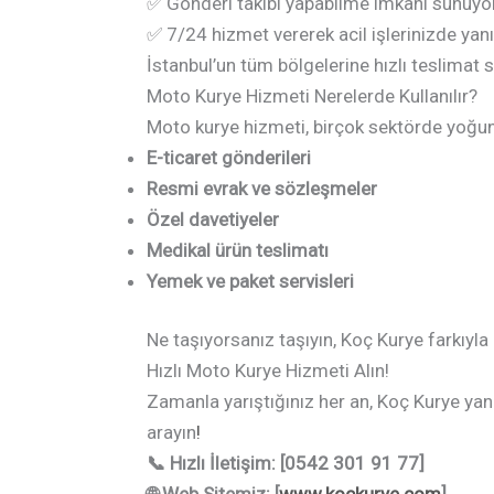
✅ Gönderi takibi yapabilme imkanı sunuyo
✅ 7/24 hizmet vererek acil işlerinizde yan
İstanbul’un tüm bölgelerine hızlı teslimat sa
Moto Kurye Hizmeti Nerelerde Kullanılır?
Moto kurye hizmeti, birçok sektörde yoğun
E-ticaret gönderileri
Resmi evrak ve sözleşmeler
Özel davetiyeler
Medikal ürün teslimatı
Yemek ve paket servisleri
Ne taşıyorsanız taşıyın, Koç Kurye farkıyla
Hızlı Moto Kurye Hizmeti Alın!
Zamanla yarıştığınız her an, Koç Kurye yan
arayın
!
📞 Hızlı İletişim: [0542 301 91 77]