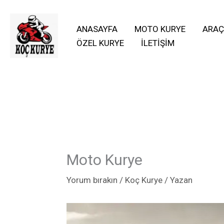
İçeriğe
atla
ANASAYFA
MOTO KURYE
ARAÇ
ÖZEL KURYE
İLETIŞIM
Moto Kurye
Yorum bırakın
/
Koç Kurye
/ Yazan