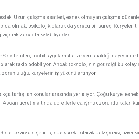
eslek. Uzun çalışma saatleri, esnek olmayan çalışma düzenleri
olda olmak, psikolojik olarak da yorucu bir süreç. Kuryeler, tra
raşmak zorunda kalabiliyorlar.
GPS sistemleri, mobil uygulamalar ve veri analitiği sayesinde t
olarak takip edebiliyor. Ancak teknolojinin getirdiği bu kolay
zorunluluğu, kuryelerin i
ş
yükünü artırıyo
r.
sıkça tartışılan konular arasında yer alıyor. Çoğu kurye, esn
 Asgari ücretin altında ücretlerle çalışmak zorunda kalan ku
. Binlerce aracın şehir içinde sürekli olarak dolaşması, hava ki