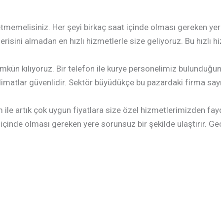
memelisiniz. Her şeyi birkaç saat içinde olması gereken yere s
isini almadan en hızlı hizmetlerle size geliyoruz. Bu hızlı h
kün kılıyoruz. Bir telefon ile kurye personelimiz bulunduğun
limatlar güvenlidir. Sektör büyüdükçe bu pazardaki firma sayı
le artık çok uygun fiyatlara size özel hizmetlerimizden fayda
içinde olması gereken yere sorunsuz bir şekilde ulaştırır. Gece