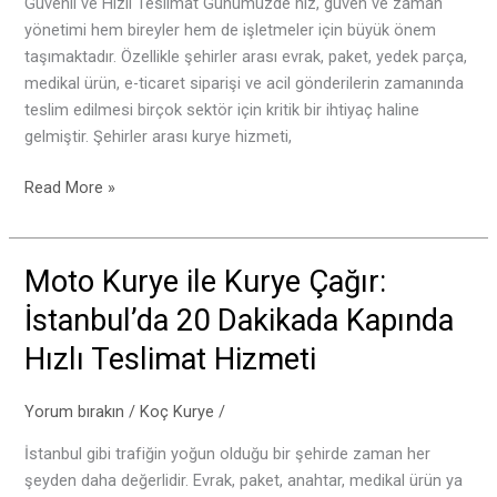
Güvenli ve Hızlı Teslimat Günümüzde hız, güven ve zaman
ve
yönetimi hem bireyler hem de işletmeler için büyük önem
Güvenilir
taşımaktadır. Özellikle şehirler arası evrak, paket, yedek parça,
Teslimat
medikal ürün, e-ticaret siparişi ve acil gönderilerin zamanında
teslim edilmesi birçok sektör için kritik bir ihtiyaç haline
gelmiştir. Şehirler arası kurye hizmeti,
Read More »
Moto Kurye ile Kurye Çağır:
Moto
Kurye
İstanbul’da 20 Dakikada Kapında
ile
Hızlı Teslimat Hizmeti
Kurye
Çağır:
İstanbul’da
Yorum bırakın
/
Koç Kurye
/
20
İstanbul gibi trafiğin yoğun olduğu bir şehirde zaman her
Dakikada
şeyden daha değerlidir. Evrak, paket, anahtar, medikal ürün ya
Kapında