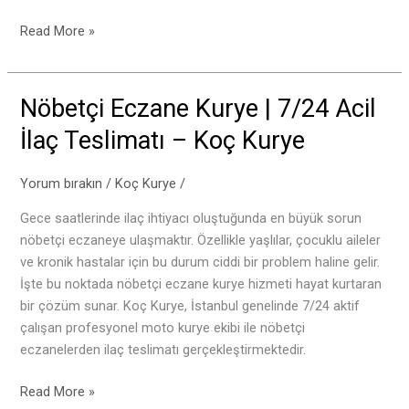
Read More »
Nöbetçi Eczane Kurye | 7/24 Acil
Nöbetçi
Eczane
İlaç Teslimatı – Koç Kurye
Kurye
|
Yorum bırakın
/
Koç Kurye
/
7/24
Acil
Gece saatlerinde ilaç ihtiyacı oluştuğunda en büyük sorun
İlaç
nöbetçi eczaneye ulaşmaktır. Özellikle yaşlılar, çocuklu aileler
Teslimatı
ve kronik hastalar için bu durum ciddi bir problem haline gelir.
–
İşte bu noktada nöbetçi eczane kurye hizmeti hayat kurtaran
Koç
bir çözüm sunar. Koç Kurye, İstanbul genelinde 7/24 aktif
Kurye
çalışan profesyonel moto kurye ekibi ile nöbetçi
eczanelerden ilaç teslimatı gerçekleştirmektedir.
Read More »