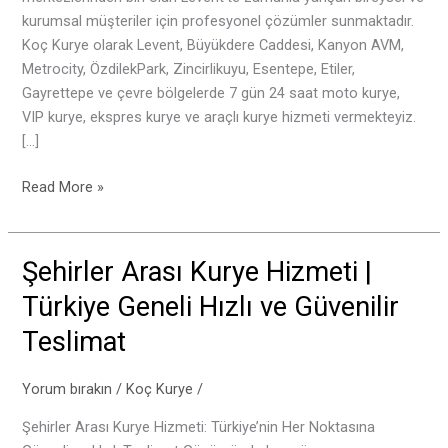
kurumsal müşteriler için profesyonel çözümler sunmaktadır.
Koç Kurye olarak Levent, Büyükdere Caddesi, Kanyon AVM,
Metrocity, ÖzdilekPark, Zincirlikuyu, Esentepe, Etiler,
Gayrettepe ve çevre bölgelerde 7 gün 24 saat moto kurye,
VIP kurye, ekspres kurye ve araçlı kurye hizmeti vermekteyiz.
[…]
Read More »
Şehirler Arası Kurye Hizmeti |
Şehirler
Arası
Türkiye Geneli Hızlı ve Güvenilir
Kurye
Teslimat
Hizmeti
|
Türkiye
Yorum bırakın
/
Koç Kurye
/
Geneli
Şehirler Arası Kurye Hizmeti: Türkiye’nin Her Noktasına
Hızlı