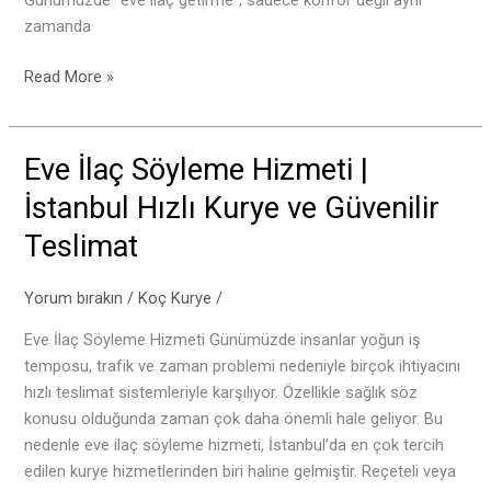
Günümüzde “eve ilaç getirme”, sadece konfor değil aynı
zamanda
Read More »
Eve İlaç Söyleme Hizmeti |
Eve
İlaç
İstanbul Hızlı Kurye ve Güvenilir
Söyleme
Teslimat
Hizmeti
|
İstanbul
Yorum bırakın
/
Koç Kurye
/
Hızlı
Eve İlaç Söyleme Hizmeti Günümüzde insanlar yoğun iş
Kurye
temposu, trafik ve zaman problemi nedeniyle birçok ihtiyacını
ve
hızlı teslimat sistemleriyle karşılıyor. Özellikle sağlık söz
Güvenilir
konusu olduğunda zaman çok daha önemli hale geliyor. Bu
Teslimat
nedenle eve ilaç söyleme hizmeti, İstanbul’da en çok tercih
edilen kurye hizmetlerinden biri haline gelmiştir. Reçeteli veya