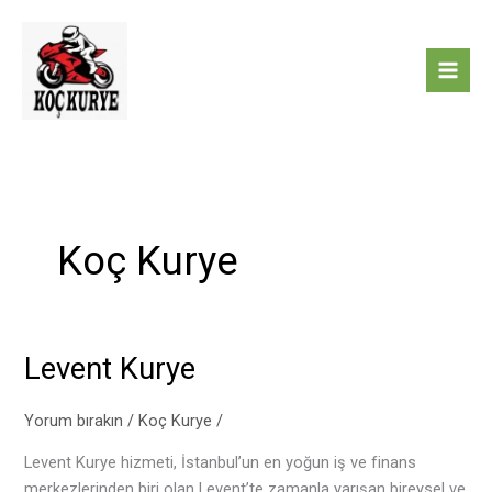
İçeriğe
atla
Koç Kurye
Levent Kurye
Levent
Kurye
Yorum bırakın
/
Koç Kurye
/
Levent Kurye hizmeti, İstanbul’un en yoğun iş ve finans
merkezlerinden biri olan Levent’te zamanla yarışan bireysel ve