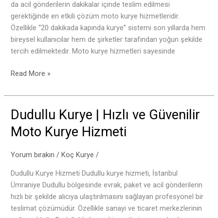
da acil gönderilerin dakikalar içinde teslim edilmesi
Hızlı
gerektiğinde en etkili çözüm moto kurye hizmetleridir.
Teslimat
Özellikle “20 dakikada kapında kurye” sistemi son yıllarda hem
Hizmeti
bireysel kullanıcılar hem de şirketler tarafından yoğun şekilde
tercih edilmektedir. Moto kurye hizmetleri sayesinde
Read More »
Dudullu Kurye | Hızlı ve Güvenilir
Dudullu
Kurye
Moto Kurye Hizmeti
|
Hızlı
Yorum bırakın
/
Koç Kurye
/
ve
Güvenilir
Dudullu Kurye Hizmeti Dudullu kurye hizmeti, İstanbul
Moto
Ümraniye Dudullu bölgesinde evrak, paket ve acil gönderilerin
Kurye
hızlı bir şekilde alıcıya ulaştırılmasını sağlayan profesyonel bir
Hizmeti
teslimat çözümüdür. Özellikle sanayi ve ticaret merkezlerinin