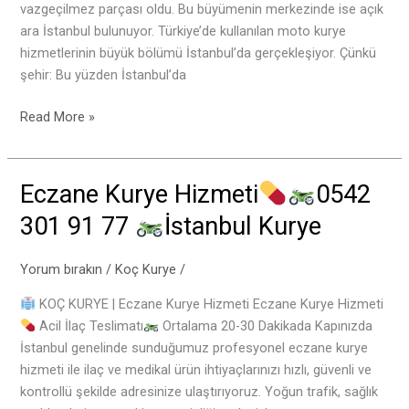
vazgeçilmez parçası oldu. Bu büyümenin merkezinde ise açık
ara İstanbul bulunuyor. Türkiye’de kullanılan moto kurye
hizmetlerinin büyük bölümü İstanbul’da gerçekleşiyor. Çünkü
şehir: Bu yüzden İstanbul’da
Read More »
Eczane Kurye Hizmeti
0542
Eczane
Kurye
301 91 77
İstanbul Kurye
Hizmeti
Yorum bırakın
/
Koç Kurye
/
0542
KOÇ KURYE | Eczane Kurye Hizmeti Eczane Kurye Hizmeti
301
Acil İlaç Teslimatı
Ortalama 20-30 Dakikada Kapınızda
91
İstanbul genelinde sunduğumuz profesyonel eczane kurye
77
hizmeti ile ilaç ve medikal ürün ihtiyaçlarınızı hızlı, güvenli ve
kontrollü şekilde adresinize ulaştırıyoruz. Yoğun trafik, sağlık
İstanbul