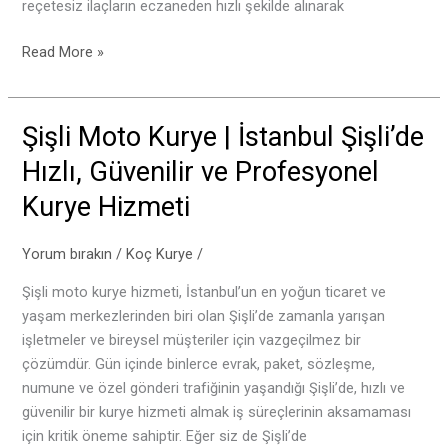
reçetesiz ilaçların eczaneden hızlı şekilde alınarak
Read More »
Şişli Moto Kurye | İstanbul Şişli’de
Şişli
Moto
Hızlı, Güvenilir ve Profesyonel
Kurye
Kurye Hizmeti
|
İstanbul
Şişli’de
Yorum bırakın
/
Koç Kurye
/
Hızlı,
Şişli moto kurye hizmeti, İstanbul’un en yoğun ticaret ve
Güvenilir
yaşam merkezlerinden biri olan Şişli’de zamanla yarışan
ve
işletmeler ve bireysel müşteriler için vazgeçilmez bir
Profesyonel
çözümdür. Gün içinde binlerce evrak, paket, sözleşme,
Kurye
numune ve özel gönderi trafiğinin yaşandığı Şişli’de, hızlı ve
Hizmeti
güvenilir bir kurye hizmeti almak iş süreçlerinin aksamaması
için kritik öneme sahiptir. Eğer siz de Şişli’de