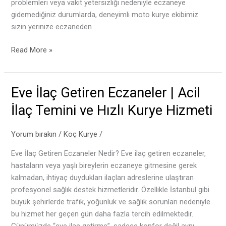
problemleri veya vakit yetersizliği nedeniyle eczaneye
Kurye
gidemediğiniz durumlarda, deneyimli moto kurye ekibimiz
sizin yerinize eczaneden
Read More »
Eve İlaç Getiren Eczaneler | Acil
Eve
İlaç
İlaç Temini ve Hızlı Kurye Hizmeti
Getiren
Eczaneler
Yorum bırakın
/
Koç Kurye
/
|
Acil
Eve İlaç Getiren Eczaneler Nedir? Eve ilaç getiren eczaneler,
İlaç
hastaların veya yaşlı bireylerin eczaneye gitmesine gerek
Temini
kalmadan, ihtiyaç duydukları ilaçları adreslerine ulaştıran
ve
profesyonel sağlık destek hizmetleridir. Özellikle İstanbul gibi
Hızlı
büyük şehirlerde trafik, yoğunluk ve sağlık sorunları nedeniyle
Kurye
bu hizmet her geçen gün daha fazla tercih edilmektedir.
Hizmeti