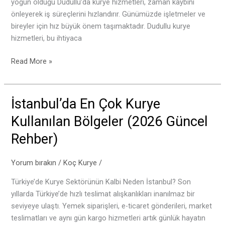
yoğun olduğu Dudullu’da kurye hizmetleri, zaman kaybını
önleyerek iş süreçlerini hızlandırır. Günümüzde işletmeler ve
bireyler için hız büyük önem taşımaktadır. Dudullu kurye
hizmetleri, bu ihtiyaca
Read More »
İstanbul’da En Çok Kurye
İstanbul’da
En
Kullanılan Bölgeler (2026 Güncel
Çok
Rehber)
Kurye
Kullanılan
Bölgeler
Yorum bırakın
/
Koç Kurye
/
(2026
Türkiye’de Kurye Sektörünün Kalbi Neden İstanbul? Son
Güncel
yıllarda Türkiye’de hızlı teslimat alışkanlıkları inanılmaz bir
Rehber)
seviyeye ulaştı. Yemek siparişleri, e-ticaret gönderileri, market
teslimatları ve aynı gün kargo hizmetleri artık günlük hayatın