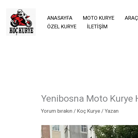
İçeriğe
atla
ANASAYFA
MOTO KURYE
ARAÇ
ÖZEL KURYE
İLETIŞIM
Yenibosna Moto Kurye 
Yorum bırakın
/
Koç Kurye
/ Yazan