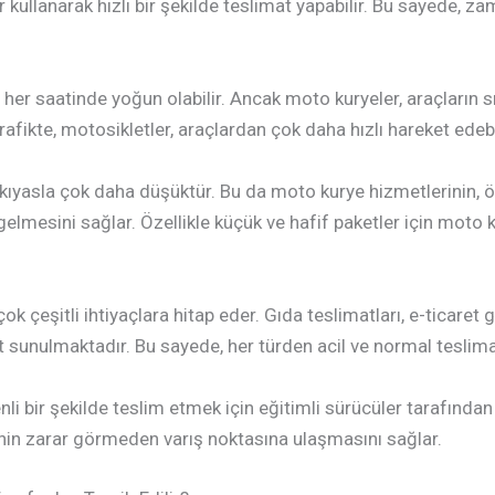
ar kullanarak hızlı bir şekilde teslimat yapabilir. Bu sayede, 
r saatinde yoğun olabilir. Ancak moto kuryeler, araçların sıkı
rafikte, motosikletler, araçlardan çok daha hızlı hareket edebil
 kıyasla çok daha düşüktür. Bu da moto kurye hizmetlerinin, öz
elmesini sağlar. Özellikle küçük ve hafif paketler için moto
k çeşitli ihtiyaçlara hitap eder. Gıda teslimatları, e-ticaret g
t sunulmaktadır. Bu sayede, her türden acil ve normal teslimat
nli bir şekilde teslim etmek için eğitimli sürücüler tarafından 
nin zarar görmeden varış noktasına ulaşmasını sağlar.