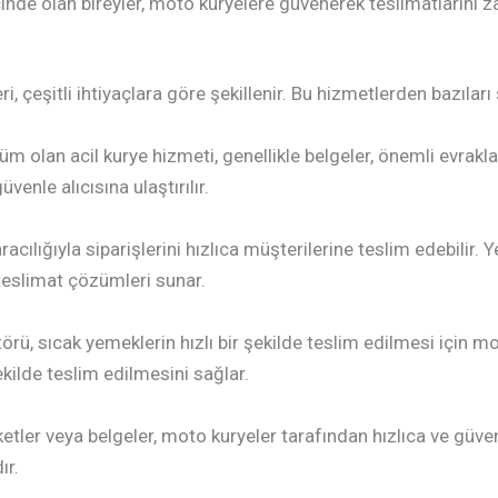
inde olan bireyler, moto kuryelere güvenerek teslimatlarını z
 çeşitli ihtiyaçlara göre şekillenir. Bu hizmetlerden bazıları 
özüm olan acil kurye hizmeti, genellikle belgeler, önemli evrakl
üvenle alıcısına ulaştırılır.
 aracılığıyla siparişlerini hızlıca müşterilerine teslim edebilir
teslimat çözümleri sunar.
örü, sıcak yemeklerin hızlı bir şekilde teslim edilmesi için 
ekilde teslim edilmesini sağlar.
ler veya belgeler, moto kuryeler tarafından hızlıca ve güvenli
ır.