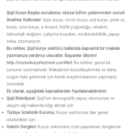
Şişli Kurye
Başka sorularınız olursa lütfen çekinmeden sorun!
Anahtar Kelimeler:
Şişli, kurye, moto kurye, acil kurye, şehir içi
kurye, özel kurye, e-ticaret, trafik yoğunluğu, rekabet,
teknolojik değişim, çalışma koşulları, sürdürülebilirlik, yapay
zeka, otomasyon
Bu rehber, Şişli kurye sektörü hakkında kapsamlı bir makale
yazmanıza yardımcı olacaktır. Başarılar dilerim!
http://motorkuryehizmeti.com
Not:
Bu rehber, genel bir
çerçeve sunmaktadır. Makalenizi kişiselleştirmek ve daha
özgün hale getirmek için kendi araştırmalarınızı yapmanız
önemlidir.
Ek olarak, aşağıdaki kaynaklardan faydalanabilirsiniz:
Şişli Belediyesi:
Şişli’nin demografik yapısı, ekonomisi ve
ulaşım ağı hakkında bilgi almak için.
Türkiye İstatistik Kurumu:
Kurye sektörüne dair genel
istatistikler için.
Sektör Dergileri:
Kurye sektörüne özel yayınlanan dergilerde