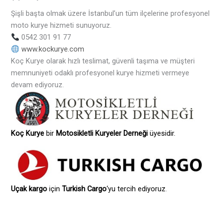
Şişli başta olmak üzere İstanbul’un tüm ilçelerine profesyonel
moto kurye hizmeti sunuyoruz.
0542 301 91 77
www.kockurye.com
Koç Kurye olarak hızlı teslimat, güvenli taşıma ve müşteri
memnuniyeti odaklı profesyonel kurye hizmeti vermeye
devam ediyoruz.
Koç Kurye
bir
Motosikletli Kuryeler Derneği
üyesidir.
Uçak kargo
için
Turkish Cargo
‘yu tercih ediyoruz
.