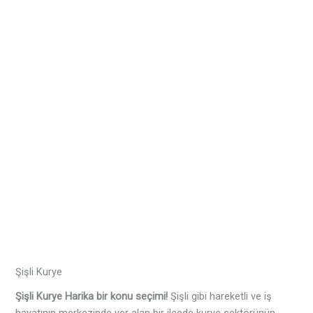
Şişli Kurye
Şişli Kurye
Harika bir konu seçimi!
Şişli gibi hareketli ve iş
hayatının merkezinde yer alan bir ilçede kurye sektörünün