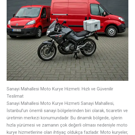
Sanayi Mahallesi Moto Kurye Hizmeti: Hızlı ve Güvenilir
Teslimat
Sanayi Mahallesi Moto Kurye Hizmeti Sanayi Mahallesi,
İstanbul’un önemli sanayi bölgelerinden biri olarak, ticaretin ve
üretimin merkezi konumundadır. Bu dinamik bölgede, işlerin
hızla yürümesi ve zamanın çok değerli olması nedeniyle moto
kurye hizmetlerine olan ihtiyaç oldukça fazladır. Moto kuryeler,