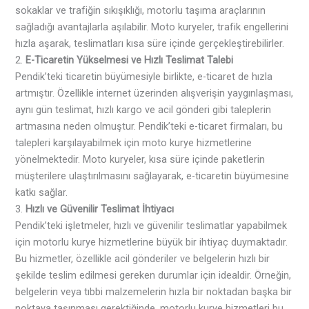
sokaklar ve trafiğin sıkışıklığı, motorlu taşıma araçlarının
sağladığı avantajlarla aşılabilir. Moto kuryeler, trafik engellerini
hızla aşarak, teslimatları kısa süre içinde gerçekleştirebilirler.
2.
E-Ticaretin Yükselmesi ve Hızlı Teslimat Talebi
Pendik’teki ticaretin büyümesiyle birlikte, e-ticaret de hızla
artmıştır. Özellikle internet üzerinden alışverişin yaygınlaşması,
aynı gün teslimat, hızlı kargo ve acil gönderi gibi taleplerin
artmasına neden olmuştur. Pendik’teki e-ticaret firmaları, bu
talepleri karşılayabilmek için moto kurye hizmetlerine
yönelmektedir. Moto kuryeler, kısa süre içinde paketlerin
müşterilere ulaştırılmasını sağlayarak, e-ticaretin büyümesine
katkı sağlar.
3.
Hızlı ve Güvenilir Teslimat İhtiyacı
Pendik’teki işletmeler, hızlı ve güvenilir teslimatlar yapabilmek
için motorlu kurye hizmetlerine büyük bir ihtiyaç duymaktadır.
Bu hizmetler, özellikle acil gönderiler ve belgelerin hızlı bir
şekilde teslim edilmesi gereken durumlar için idealdir. Örneğin,
belgelerin veya tıbbi malzemelerin hızla bir noktadan başka bir
noktaya taşınması gerektiğinde, motorlu kurye hizmetleri bu