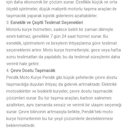
için daha ekonomik bir çözüm sunar. Özellikle küçük ve orta
ölçekli işletmeler, düşük maliyetli motorlu taşıma araçları ile
taşımacılık yaparak lojistik giderlerini azaltabilirler.
3.
Esneklik ve Çeşitli Teslimat Seçenekleri
Motorlu kurye hizmetleri, sadece belirli bir zaman dilimiyle
sınırlı kalmaz; genellikle 7 gün 24 saat hizmet sunar. Bu
esneklik, işletmelerin ve bireylerin ihtiyaçlarına göre teslimat
seçeneklerini artırır. Moto kurye hizmetleriyle, gece veya hafta
sonu teslimatları da yapılabilir, bu da teslimat süreçlerini daha
verimli hale getirir.
4.
Çevre Dostu Taşımacılık
Pendik Moto Kurye Pendik gibi büyük şehirlerde çevre dostu
taşımacılığa duyulan ihtiyaç da giderek artmaktadır. Elektrikli
motosikletler ve bisikletli kuryeler, çevre dostu taşımacılık
çözümleri sunar. Bu tür taşıma araçları, karbon salınımını
azaltırken, aynı zamanda sessiz ve verimli bir ulaşım seçeneği
sunar. Çevre bilincinin artmasıyla birlikte, Pendik’teki moto
kurye hizmetlerinin bu tür yeşil çözümlerle desteklenmesi
beklenmektedir.