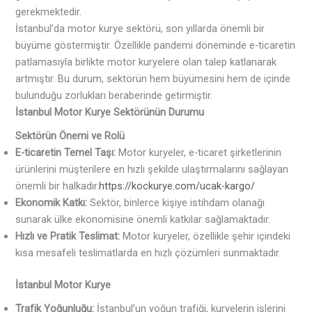
gerekmektedir.
İstanbul’da motor kurye sektörü, son yıllarda önemli bir
büyüme göstermiştir. Özellikle pandemi döneminde e-ticaretin
patlamasıyla birlikte motor kuryelere olan talep katlanarak
artmıştır. Bu durum, sektörün hem büyümesini hem de içinde
bulunduğu zorlukları beraberinde getirmiştir.
İstanbul Motor Kurye Sektörünün Durumu
Sektörün Önemi ve Rolü
E-ticaretin Temel Taşı:
Motor kuryeler, e-ticaret şirketlerinin
ürünlerini müşterilere en hızlı şekilde ulaştırmalarını sağlayan
önemli bir halkadır.
https://kockurye.com/ucak-kargo/
Ekonomik Katkı:
Sektör, binlerce kişiye istihdam olanağı
sunarak ülke ekonomisine önemli katkılar sağlamaktadır.
Hızlı ve Pratik Teslimat:
Motor kuryeler, özellikle şehir içindeki
kısa mesafeli teslimatlarda en hızlı çözümleri sunmaktadır.
İstanbul Motor Kurye
Trafik Yoğunluğu:
İstanbul’un yoğun trafiği, kuryelerin işlerini