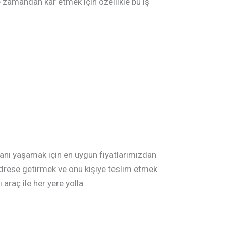
e zamandan kar etmek için özellikle bu iş
mkanı yaşamak için en uygun fiyatlarımızdan
 adrese getirmek ve onu kişiye teslim etmek
 araç ile her yere yolla.