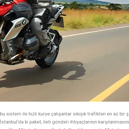
 bu sistem ile hızlı kurye çalışanlar sıkışık trafikten en az bir 
İstanbul’da ki paket, ileti gönderi ihtiyaçlarının karşılanmasın