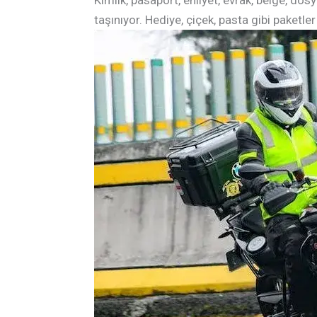
Kimlik, pasaport, ehliyet, evrak, belge, dosy
taşınıyor. Hediye, çiçek, pasta gibi paketler