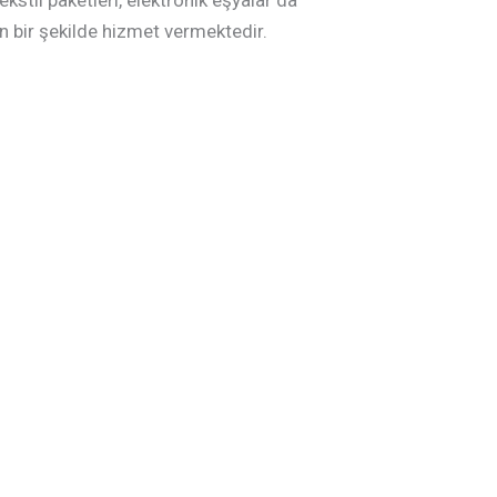
ekstil paketleri, elektronik eşyalar da
 bir şekilde hizmet vermektedir.