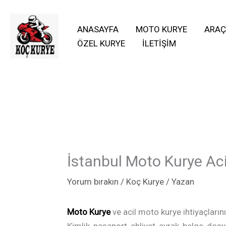
İçeriğe
atla
ANASAYFA
MOTO KURYE
ARAÇ
ÖZEL KURYE
İLETIŞIM
İstanbul Moto Kurye Aci
Yorum bırakın
/
Koç Kurye
/ Yazan
Moto Kurye
ve acil moto kurye ihtiyaçları