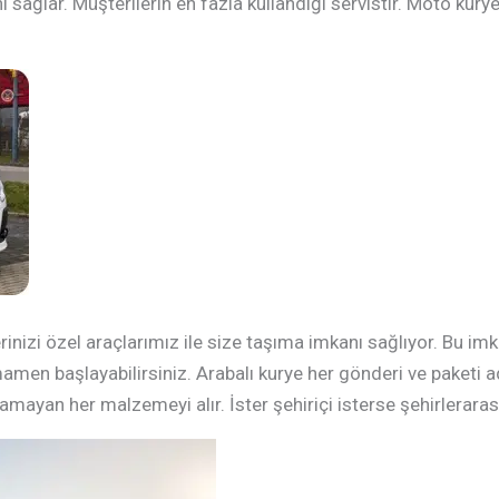
sağlar. Müşterilerin en fazla kullandığı servistir. Moto kury
erinizi özel araçlarımız ile size taşıma imkanı sağlıyor. Bu i
mamen başlayabilirsiniz. Arabalı kurye her gönderi ve paketi
namayan her malzemeyi alır. İster şehiriçi isterse şehirlerarası