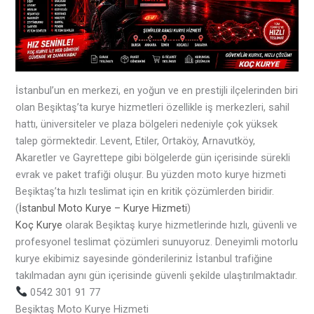
İstanbul’un en merkezi, en yoğun ve en prestijli ilçelerinden biri
olan Beşiktaş’ta kurye hizmetleri özellikle iş merkezleri, sahil
hattı, üniversiteler ve plaza bölgeleri nedeniyle çok yüksek
talep görmektedir. Levent, Etiler, Ortaköy, Arnavutköy,
Akaretler ve Gayrettepe gibi bölgelerde gün içerisinde sürekli
evrak ve paket trafiği oluşur. Bu yüzden moto kurye hizmeti
Beşiktaş’ta hızlı teslimat için en kritik çözümlerden biridir.
(
İstanbul Moto Kurye – Kurye Hizmeti
)
Koç Kurye
olarak Beşiktaş kurye hizmetlerinde hızlı, güvenli ve
profesyonel teslimat çözümleri sunuyoruz. Deneyimli motorlu
kurye ekibimiz sayesinde gönderileriniz İstanbul trafiğine
takılmadan aynı gün içerisinde güvenli şekilde ulaştırılmaktadır.
0542 301 91 77
Beşiktaş Moto Kurye Hizmeti