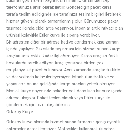
bulunan gps sistem bağlantısı firmamız tarafından cep
telefonunuza anlık olarak iletilir. Gönderdiğin paket karşı
tarafa teslim edildiğinde ise tarafınıza teslim bilgileri iletilerek
hizmet güvenli olarak tamamlanmış olur. Günümüzde paket
taşımacılığında ciddi artış yaşanıyor. İnsanlar artık ihtiyacı olan
ürünleri kolaylıkla Etiler kurye ile sipariş verebiliyor.
Bir adresten diğer bir adrese hediye göndermek kısa zaman
içinde yapılıyor. Paketlerin taşınması için hizmet sunan kargo
araçları artık eskisi kadar ilgi görmüyor. Kargo araçları farklı
boyutlarda tercih ediliyor. Araç içerisinde birden çok
müşteriye ait paket bulunuyor. Aynı zamanda araçlar trafikte
ve dar yollarda kolay ilerleyemiyor. İstanbul’un trafik ve yol
yapısı göz önüne geldiğinde kargo araçları yeterli olmuyor.
Maslak kurye sayesinde paketler çok daha kısa bir süre içinde
adrese ulaşıyor. Paket teslim almak veya Etiler kurye ile
göndermek için bize ulaşabilirsiniz.
Ortaköy Kurye
Ortaköy kurye alanında hizmet sunan firmamız geniş ayrıntılı
çalışmalar gerçekleştiriyor. Motosiklet kullanarak iki adres