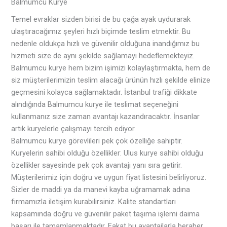
Balmumcu Kurye
Temel evraklar sizden birisi de bu çağa ayak uydurarak
ulaştıracağımız şeyleri hızlı biçimde teslim etmektir. Bu
nedenle oldukça hızlı ve güvenilir olduğuna inandığımız bu
hizmeti size de aynı şekilde sağlamayı hedeflemekteyiz.
Balmumcu kurye hem bizim işimizi kolaylaştırmakta, hem de
siz müşterilerimizin teslim alacağı ürünün hızlı şekilde elinize
geçmesini kolayca sağlamaktadır. İstanbul trafiği dikkate
alındığında Balmumcu kurye ile teslimat seçeneğini
kullanmanız size zaman avantajı kazandıracaktır. İnsanlar
artık kuryelerle çalışmayı tercih ediyor.
Balmumcu kurye görevlileri pek çok özelliğe sahiptir.
Kuryelerin sahibi olduğu özellikler: Ulus kurye sahibi olduğu
özellikler sayesinde pek çok avantajı yanı sıra getirir.
Müşterilerimiz için doğru ve uygun fiyat listesini belirliyoruz.
Sizler de maddi ya da manevi kayba uğramamak adına
firmamızla iletişim kurabilirsiniz. Kalite standartları
kapsamında doğru ve güvenilir paket taşıma işlemi daima
başarı ile tamamlanmaktadır. Fakat bu avantajlarla beraber