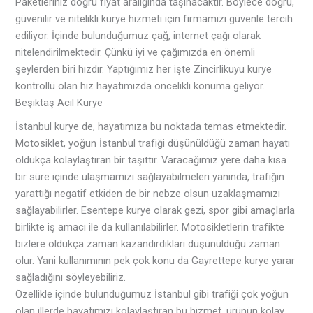
Paketleriniz doğru fiyat aralığında taşınacaktır. Böylece doğru,
güvenilir ve nitelikli kurye hizmeti için firmamızı güvenle tercih
ediliyor. İçinde bulunduğumuz çağ, internet çağı olarak
nitelendirilmektedir. Çünkü iyi ve çağımızda en önemli
şeylerden biri hızdır. Yaptığımız her işte Zincirlikuyu kurye
kontrollü olan hız hayatımızda öncelikli konuma geliyor.
Beşiktaş Acil Kurye
İstanbul kurye de, hayatımıza bu noktada temas etmektedir.
Motosiklet, yoğun İstanbul trafiği düşünüldüğü zaman hayatı
oldukça kolaylaştıran bir taşıttır. Varacağımız yere daha kısa
bir süre içinde ulaşmamızı sağlayabilmeleri yanında, trafiğin
yarattığı negatif etkiden de bir nebze olsun uzaklaşmamızı
sağlayabilirler. Esentepe kurye olarak gezi, spor gibi amaçlarla
birlikte iş amacı ile da kullanılabilirler. Motosikletlerin trafikte
bizlere oldukça zaman kazandırdıkları düşünüldüğü zaman
olur. Yani kullanımının pek çok konu da Gayrettepe kurye yarar
sağladığını söyleyebiliriz.
Özellikle içinde bulunduğumuz İstanbul gibi trafiği çok yoğun
olan illerde hayatımızı kolaylaştıran bu hizmet, ürünün kolay