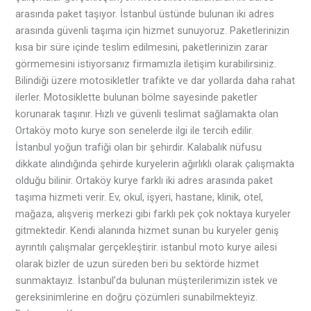
arasında paket taşıyor. İstanbul üstünde bulunan iki adres
arasında güvenli taşıma için hizmet sunuyoruz. Paketlerinizin
kısa bir süre içinde teslim edilmesini, paketlerinizin zarar
görmemesini istiyorsanız firmamızla iletişim kurabilirsiniz.
Bilindiği üzere motosikletler trafikte ve dar yollarda daha rahat
ilerler. Motosiklette bulunan bölme sayesinde paketler
korunarak taşınır. Hızlı ve güvenli teslimat sağlamakta olan
Ortaköy moto kurye son senelerde ilgi ile tercih edilir.
İstanbul yoğun trafiği olan bir şehirdir. Kalabalık nüfusu
dikkate alındığında şehirde kuryelerin ağırlıklı olarak çalışmakta
olduğu bilinir. Ortaköy kurye farklı iki adres arasında paket
taşıma hizmeti verir. Ev, okul, işyeri, hastane, klinik, otel,
mağaza, alışveriş merkezi gibi farklı pek çok noktaya kuryeler
gitmektedir. Kendi alanında hizmet sunan bu kuryeler geniş
ayrıntılı çalışmalar gerçekleştirir. istanbul moto kurye ailesi
olarak bizler de uzun süreden beri bu sektörde hizmet
sunmaktayız. İstanbul’da bulunan müşterilerimizin istek ve
gereksinimlerine en doğru çözümleri sunabilmekteyiz.